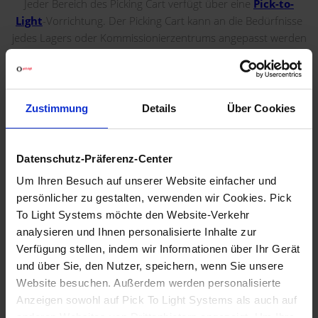
Jeder Bereich des Picking Cart verfügt über eine
Pick-to-
Light
-Vorrichtung. Der Picking Cart kann an die Bedürfnisse
jedes Lagers oder Kommissionierzentrums angepasst werden
(Anzahl der zu kommissionierenden Aufträge und/oder
Produktabmessungen).
Dank der Picking-Cart-Lösungen reduziert sich die
Zustimmung
Details
Über Cookies
Fehlerquote bei der Kommissionierung drastisch, was zu einer
Kostensenkung bei der Rückwärtslogistik, aktualisierten
Bestände dank direkter Kommunikation über das WMS sowie
Datenschutz-Präferenz-Center
mehr Produktivität und Flexibilität führt.
Um Ihren Besuch auf unserer Website einfacher und
persönlicher zu gestalten, verwenden wir Cookies. Pick
To Light Systems möchte den Website-Verkehr
VORTEILE
analysieren und Ihnen personalisierte Inhalte zur
Verfügung stellen, indem wir Informationen über Ihr Gerät
Unsere Lösungen sind dafür entwickelt Bestellungen schnell
und über Sie, den Nutzer, speichern, wenn Sie unsere
und fehlerfrei vorzubereiten.
Website besuchen. Außerdem werden personalisierte
Anzeigen sowohl auf Pick To Light Systems als auch auf
Die Einführung unseres
Pick to Light
Systems steigert die
anderen Websites von Drittanbietern angezeigt. Um Ihre