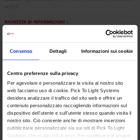
articoli.
RICHIESTA DI INFORMAZIONI
PROGETTO SVILUPPATO PER FUJIFILM
Consenso
Dettagli
Informazioni sui cookie
Per migliorare la rapidità e l'accuratezza nella
gestione
logistica
di Fujifilm,
Pick to Light Systems
- in
collaborazione con
ULMA Handling Systems
- ha installato il
Centro preferenze sulla privacy
sistema
Digital Picking Systems
per la
preparazione degli
ordini
in magazzino.
Per agevolare e personalizzare la visita al nostro sito
web facciamo uso di cookie. Pick To Light Systems
La tecnologia
Pick to Light
garantisce l'accuratezza
desidera analizzare il traffico del sito web e offrire un
necessaria nel prelievo degli articoli con l'impiego di LED
contenuto personalizzato raccogliendo informazioni sul
luminosi e di display che consentono all'operatore di
dispositivo dell'utente e sull'utente stesso quando visita il
individuare intuitivamente l'ubicazione e la quantità esatta
nostro sito. Ciò consente anche di mostrare inserzioni
riguardo all'operazione da eseguire. L'elevata produttività
pubblicitarie personalizzate sia sui siti di Pick To Light
ottenuta con l'eliminazione delle liste di prelievo e il controllo
Systems che in altri siti di terzi. Per modificare le proprie