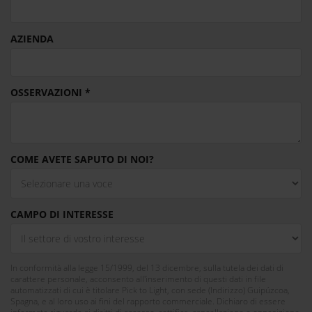
AZIENDA
OSSERVAZIONI
COME AVETE SAPUTO DI NOI?
CAMPO DI INTERESSE
In conformità alla legge 15/1999, del 13 dicembre, sulla tutela dei dati di
carattere personale, acconsento all'inserimento di questi dati in file
automatizzati di cui è titolare Pick to Light, con sede (Indirizzo) Guipúzcoa,
Spagna, e al loro uso ai fini del rapporto commerciale. Dichiaro di essere