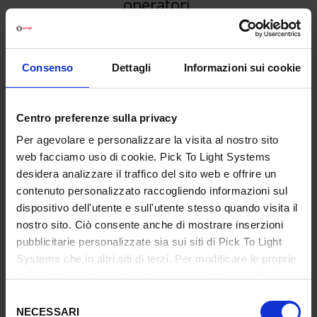
operatori.
Consenso
Dettagli
Informazioni sui cookie
Centro preferenze sulla privacy
Ritorno veloce dell’investimento
Per agevolare e personalizzare la visita al nostro sito
Redditizio ed economicamente
web facciamo uso di cookie. Pick To Light Systems
vantaggioso.
desidera analizzare il traffico del sito web e offrire un
contenuto personalizzato raccogliendo informazioni sul
dispositivo dell'utente e sull'utente stesso quando visita il
nostro sito. Ciò consente anche di mostrare inserzioni
pubblicitarie personalizzate sia sui siti di Pick To Light
Systems che in altri siti di terzi. Per modificare le proprie
preferenze o respingere tutti i cookie, tranne quelli
Semplicità, affidabilità e flessibilità.
funzionali strettamente necessari, cliccare su "Imposta
Selezione
preferenze".
Ulteriori informazioni
NECESSARI
del