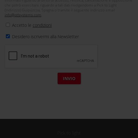
informato riguardo ai diritti di accesso, rettifica, cancellazione e opposizione
che potrò esercitare riguardo a tali dati rivolgendomi a Pick to Light
(Indirizzo) Guipúzcoa, Spagna o tramite il seguente indirizzo email
info@ptlsystems.com
.
Accetto le
condizioni
Desidero iscrivermi alla Newsletter
Pick to light