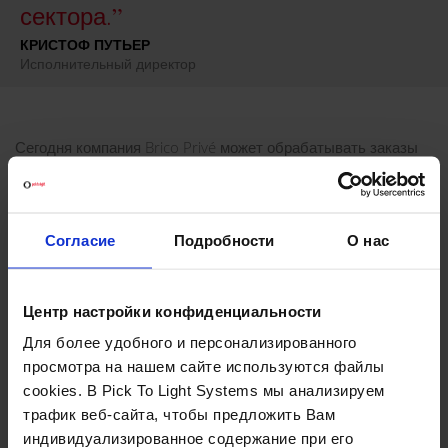
сектора.
КРИСТОФ ПУТЬЕР
Исполнительный директор
Сегодня компания Brico Privé может обрабатывать заказы
онлайн благодаря технологии, внедренной Pick To Light
Systems в процесс подготовки заказов фирмы.
Посмотрите видео установки!
Согласие
Подробности
О нас
ПОСЕТИТЬ СТРАНИЦУ
Центр настройки конфиденциальности
ЗАПРОСИТЬ ИНФОРМАЦИЮ
Для более удобного и персонализированного
просмотра на нашем сайте используются файлы
ПРОЕКТ ВНЕДРЕН НА
cookies. В Pick To Light Systems мы анализируем
трафик веб-сайта, чтобы предложить Вам
Компания Brico Privé, специализирующаяся на товарах для
индивидуализированное содержание при его