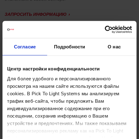
ЗАПРОСИТЬ ИНФОРМАЦИЮ
ПРОЕКТ ВНЕДРЕН НА
Компания
Pick To Light Systems
внедрила систему
Put To
Согласие
Подробности
О нас
Light
для
комплектации заказов
в компании Portico,
позволяющую осуществлять быструю и безошибочную
сортировку.
Центр настройки конфиденциальности
Для более удобного и персонализированного
просмотра на нашем сайте используются файлы
Дисплеи визуально (
Light
) направляют оператора к тем
cookies. В Pick To Light Systems мы анализируем
местам, куда необходимо поместить (
Put
) единицы
трафик веб-сайта, чтобы предложить Вам
хранения для каждого заказа или линии отбора.
индивидуализированное содержание при его
посещении, сохранив информацию о Вашем
С такой системой у Portico есть возможность обслуживать
устройстве и предпочтениях. Мы также показываем
линии отбора до 1500 раз в час, что увеличивает ее
персонализированную рекламу как на Pick To Light
объемы и повышает производительность. Проект
Systems, так и других сторонних сайтах. Чтобы