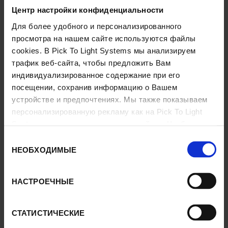
Центр настройки конфиденциальности
ПРЕИМУЩЕСТВА
Для более удобного и персонализированного
просмотра на нашем сайте используются файлы
cookies. В Pick To Light Systems мы анализируем
Наши решения разработаны для быстрой комплектации
трафик веб-сайта, чтобы предложить Вам
заказов и предотвращения ошибок обслуживания.
индивидуализированное содержание при его
посещении, сохранив информацию о Вашем
Внедрение системы
Рick to Light
приводит к росту
устройстве и предпочтениях. Мы также показываем
производительности и встречает превосходный прием у
пользователей.
персонализированную рекламу как на Pick To Light
Systems, так и других сторонних сайтах. Чтобы
изменить предпочтения или отклонить все файлы
Интеграция наших систем с пользовательскими
Выбор
информационными системами (SGA или ERP) проста и не
cookies, кроме функциональных, нажмите «Изменить
НЕОБХОДИМЫЕ
согласия
требует много времени.
мои настройки».
Подробнее
НАСТРОЕЧНЫЕ
СТАТИСТИЧЕСКИЕ
ВИДЕО