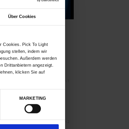
Über Cookies
VIDEOS
 Cookies. Pick To Light
gung stellen, indem wir
rhöhung
e besuchen. Außerdem werden
ung der
 Drittanbietern angezeigt.
ehnen, klicken Sie auf
E-Kanban Lösungen 1
n der
tte und
passung
MARKETING
e
gen.
nwendung
E-Kanban Lösungen 2
nserer