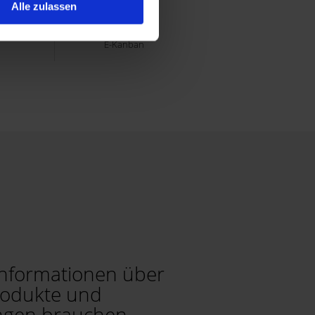
Alle zulassen
DOWNLOADS
E-Kanban
nformationen über
rodukte und
ungen brauchen