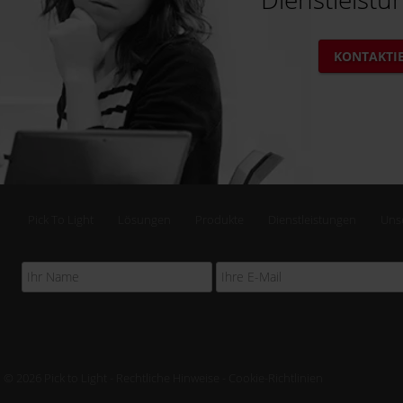
KONTAKTIE
Pick To Light
Lösungen
Produkte
Dienstleistungen
Uns
© 2026 Pick to Light -
Rechtliche Hinweise
-
Cookie-Richtlinien