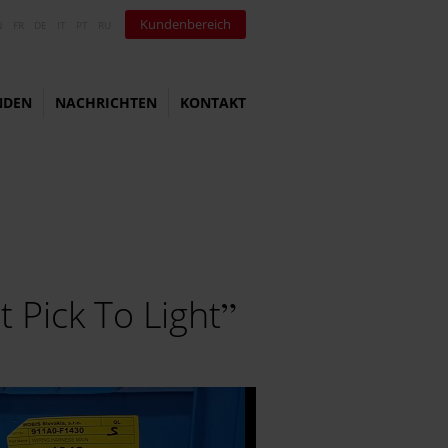
Kundenbereich
N
FR
DE
IT
PT
RU
NDEN
NACHRICHTEN
KONTAKT
 Pick To Light