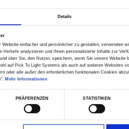
Details
ter
VORTEILE
Website einfacher und persönlicher zu gestalten, verwenden wir
ht ermöglichen ein einfaches
erkehr analysieren und Ihnen personalisierte Inhalte zur Verfü
Unsere Systeme tragen zur E
tzen das
t und über Sie, den Nutzer, speichern, wenn Sie unsere Websit
der Qualität und zur Verkürz
eit-Verbrauchskontrolle
ohl auf Pick To Light Systems als auch auf anderen Websites von
Lieferzeiten bei.
üllanforderungen.
n oder alle außer den erforderlichen funktionalen Cookies abzul
n".
Mehr Informationen
rforderlichen Bestand,
Sie reduzieren den Druck i
en kommt. Sie vermeiden
Komponenten- Versorgungske
erlauben eine erfolgreiche An
rialmangel und gewährleisten
PRÄFERENZEN
STATISTIKEN
an die Produktion sowi
luss.
kundenspezifische Lieferun
ch oder bereits die
oder der
Flexibilität und die leichte A
sind die Schlüsselfaktoren u
 Anfrage aus und die Daten