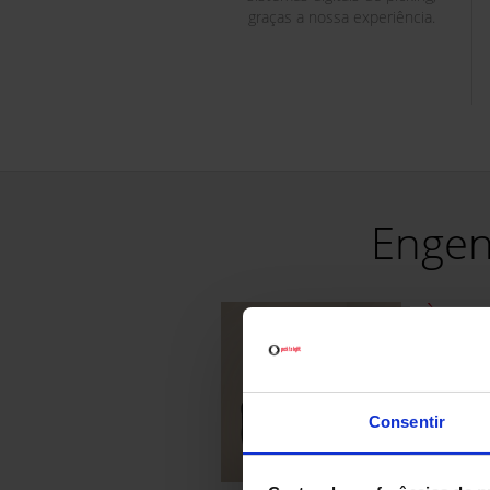
graças a nossa experiência.
Engen
À alt
"As exigê
rapidez e
pedidos 
soluções 
Consentir
necessida
são funda
preparaçã