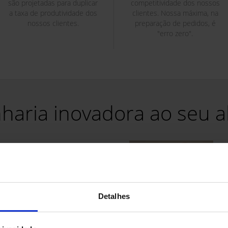
são projetadas para duplicar
competitividade dos nossos
a taxa de produtividade dos
clientes. Nossa máxima, na
nossos clientes.
preparação de pedidos, é
"erro zero".
haria inovadora ao seu a
ura da excelência
ncias cada vez maiores de
 agilidade na preparação de
"
do e-commerce requerem
L
à altura das suas
Detalhes
p
des. Os sistemas Pick To Light
(
mentais para garantir uma
e
o rápida e exata, eliminando