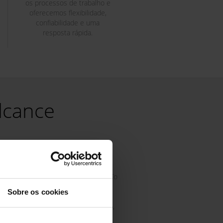
os processos de trabalho e
oferecemos flexibilidade,
confiabilidade e uma
resposta rápida.
lcance
STOP! aos erros de
produção
O Kit To Light com dispositivos Pick To
ight otimiza o tempo de recolha de
Sobre os cookies
eças e assegura quer a qualidade
exatidão), quer a exatidão na entrega,
vitando ineficiências e paragens na