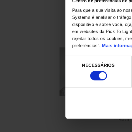
Centro de preferências de p
os custos
Para que a sua visita ao nos
Pablo Gar
Director.
Systems é analisar o tráfeg
Mais in
dispositivo e sobre você, o(
em websites da Pick To Ligh
rejeitar todos os cookies, m
preferências".
Mais informa
Simul
prepa
Seleção
NECESSÁRIOS
de
"Os Picki
consentimento
ideal no 
vários p
erros, o 
produtivi
o sistema
preparaçã
Account M
Mais in