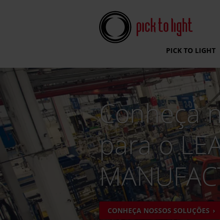
Pick To Light Systems
PICK TO LIGHT
Conheça n
para o LE
MANUFAC
CONHEÇA NOSSOS SOLUÇÕES