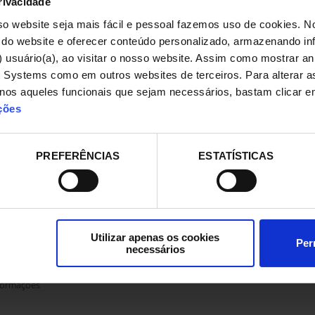
rivacidade
l
 de serviço dispendiosos".
t
so website seja mais fácil e pessoal fazemos uso de cookies. No
itano, Manufacturing Process
P
o do website e oferecer conteúdo personalizado, armazenando i
G
formações
a) usuário(a), ao visitar o nosso website. Assim como mostrar a
t Systems como em outros websites de terceiros. Para alterar a
enos aqueles funcionais que sejam necessários, bastam clicar 
ções
taneidade na
ração de pedidos
PREFERÊNCIAS
ESTATÍSTICAS
ng Cart favorecem um percurso
"
armazém, podendo preparar
p
edidos simultaneamente e sem
e
que trará um aumento da
a
dade. Além disso, informar-se-á
s
Utilizar apenas os cookies
 em tempo real do estado da
o
Per
necessários
o." Leonardo Ponti, Key
T
anager Itália.
formações