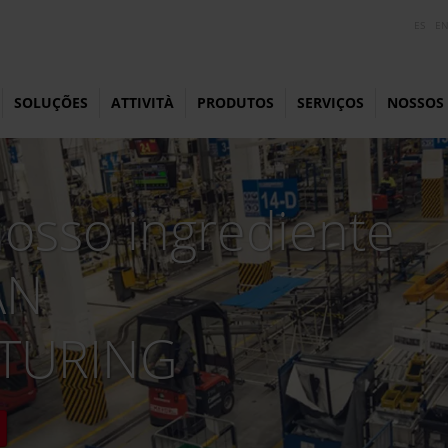
ES
E
SOLUÇÕES
ATTIVITÀ
PRODUTOS
SERVIÇOS
NOSSOS 
osso ingrediente
AN
TURING