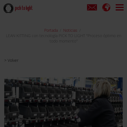
Portada
Noticias
LEAN KITTING con tecnología PICK TO LIGHT "Proceso óptimo en
todo momento"
> Volver