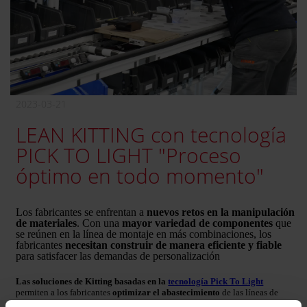
2023-03-21
LEAN KITTING con tecnología
PICK TO LIGHT "Proceso
óptimo en todo momento"
Los fabricantes se enfrentan a
nuevos retos en la manipulación
de materiales
. Con una
mayor variedad de componentes
que
se reúnen en la línea de montaje en más combinaciones, los
fabricantes
necesitan construir de
manera eficiente y fiable
para satisfacer las demandas de personalización
Las soluciones de Kitting basadas en la
tecnología Pick To Light
permiten a los fabricantes
optimizar el abastecimiento
de las líneas de
producción,
reduciendo tiempos y errores
, en línea con los flujos de