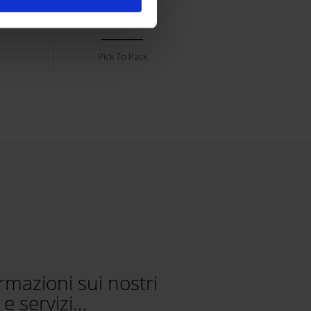
DOWNLOAD
Pick To Pack
ormazioni sui nostri
 e servizi…