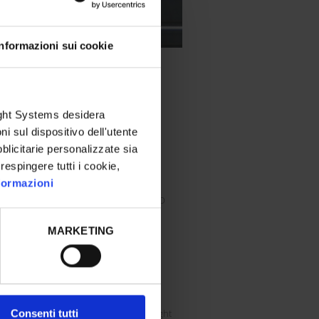
Informazioni sui cookie
FILMATI
Light Systems desidera
ni sul dispositivo dell'utente
te per
blicitarie personalizzate sia
rdini
 respingere tutti i cookie,
ori.
nformazioni
I nostri clienti: PMO
Pick to
LOG
della
MARKETING
 sono
i.
ostri
rmatica
Soluzioni Pick To Light
Consenti tutti
plice e