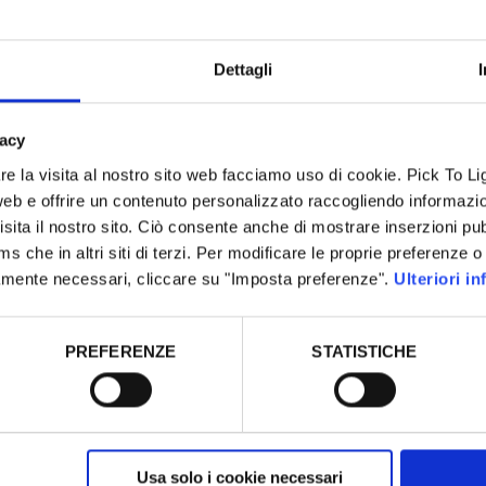
Dettagli
VANTAGGI
vacy
e la visita al nostro sito web facciamo uso di cookie. Pick To 
celta perfetta per
o web e offrire un contenuto personalizzato raccogliendo informazio
Le nostre soluzioni sono crea
ordini
con successo. In
sita il nostro sito. Ciò consente anche di mostrare inserzioni pub
preparare velocemente gli o
Wall
nella parte frontale e
ms che in altri siti di terzi. Per modificare le proprie preferenze o
evitando di commettere err
a sul processo
Pick To Light
ttamente necessari, cliccare su "Imposta preferenze".
Ulteriori i
i
smistamento
, i dispositivi
L'instaurazione di un sistema
ati e pronti per essere
Light
comporta un aumento 
PREFERENZE
STATISTICHE
produttività e gli utenti ne
sempre molto soddisfatt
oluzione perfetta per
ziende devono preparare un
Inoltre, l'integrazione dei n
mento degli errori nella
sistemi con la soluzione info
o la spedizione di ordini
Usa solo i cookie necessari
dell'utente (SGA o ERP) è sem