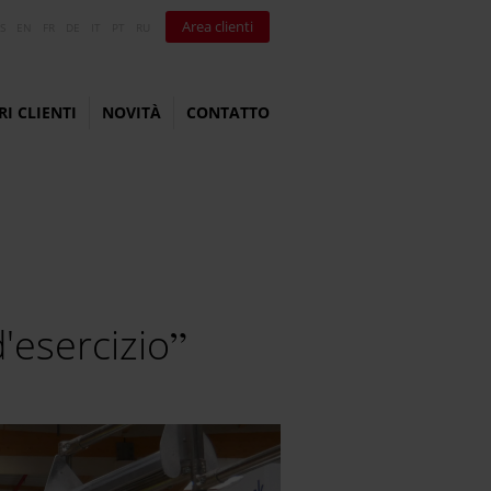
Area clienti
S
EN
FR
DE
IT
PT
RU
RI CLIENTI
NOVITÀ
CONTATTO
d'esercizio