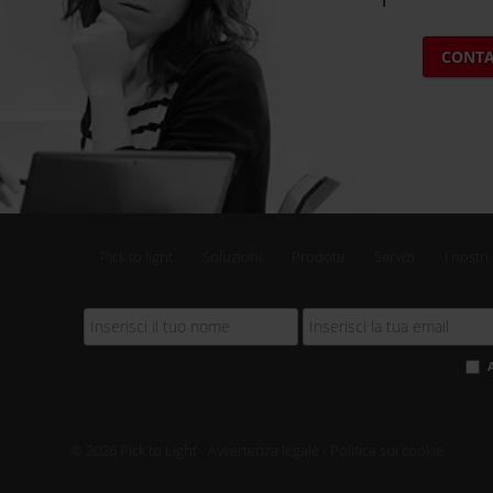
CONTA
Pick to light
Soluzioni
Prodotti
Servizi
I nostri 
© 2026 Pick to Light -
Avvertenza legale
-
Politica sui cookie