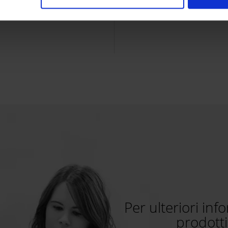
veloce.
Per ulteriori inf
prodotti