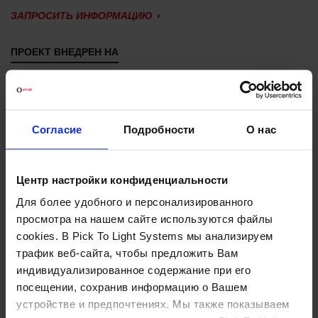
ЗАПРОСИТЬ ИНФОРМАЦИЮ
ПРОЕКТ ВНЕДРЕН НА
Компания DBG Logística, расположенная в Мондрагоне
(пров. Гипускоа), которой владеет Import Arrasate y TKV,
создана для обслуживания двух клиентов: компании Import
Согласие
Подробности
О нас
Arrasate, занимающейся разработкой моделей,
производством и продажей спортивной одежды марок
Astore, Ternua и Doire, а также компании Alfa Hogar,
Центр настройки конфиденциальности
специализирующейся на продаже высококачественных
Для более удобного и персонализированного
швейных машин и бытовой техники.
просмотра на нашем сайте используются файлы
cookies. В Pick To Light Systems мы анализируем
трафик веб-сайта, чтобы предложить Вам
Pick To Light Systems
оказала помощь в обновлении
индивидуализированное содержание при его
участка
отбора
с помощью технологии
Pick By Light
. Эта
посещении, сохранив информацию о Вашем
система помогает избежать ошибок и повысить
устройстве и предпочтениях. Мы также показываем
производительность. Система установлена на участке