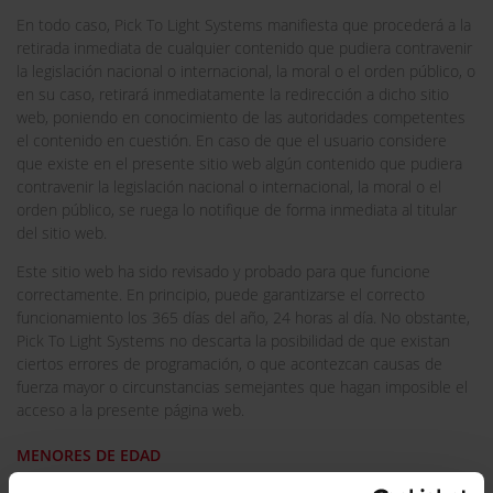
En todo caso, Pick To Light Systems manifiesta que procederá a la
retirada inmediata de cualquier contenido que pudiera contravenir
la legislación nacional o internacional, la moral o el orden público, o
en su caso, retirará inmediatamente la redirección a dicho sitio
web, poniendo en conocimiento de las autoridades competentes
el contenido en cuestión. En caso de que el usuario considere
que existe en el presente sitio web algún contenido que pudiera
contravenir la legislación nacional o internacional, la moral o el
orden público, se ruega lo notifique de forma inmediata al titular
del sitio web.
Este sitio web ha sido revisado y probado para que funcione
correctamente. En principio, puede garantizarse el correcto
funcionamiento los 365 días del año, 24 horas al día. No obstante,
Pick To Light Systems no descarta la posibilidad de que existan
ciertos errores de programación, o que acontezcan causas de
fuerza mayor o circunstancias semejantes que hagan imposible el
acceso a la presente página web.
MENORES DE EDAD
La plena responsabilidad respecto de los contenidos y/o servicios