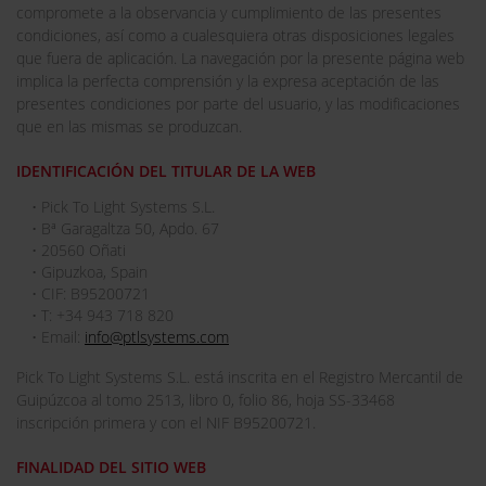
compromete a la observancia y cumplimiento de las presentes
condiciones, así como a cualesquiera otras disposiciones legales
que fuera de aplicación. La navegación por la presente página web
implica la perfecta comprensión y la expresa aceptación de las
presentes condiciones por parte del usuario, y las modificaciones
que en las mismas se produzcan.
IDENTIFICACIÓN DEL TITULAR DE LA WEB
• Pick To Light Systems S.L.
• Bª Garagaltza 50, Apdo. 67
• 20560 Oñati
• Gipuzkoa, Spain
• CIF: B95200721
• T: +34 943 718 820
• Email:
info@ptlsystems.com
Pick To Light Systems S.L. está inscrita en el Registro Mercantil de
Guipúzcoa al tomo 2513, libro 0, folio 86, hoja SS-33468
inscripción primera y con el NIF B95200721.
FINALIDAD DEL SITIO WEB