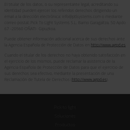
El titular de los datos, o su representante legal, acreditando su
identidad pueden ejercer los referidos derechos dirigiendo un
email a la dirección electrónica: info@ptlsystems.com o mediante
correo postal: Pick To Light Systems S.L. Barrio Garagaltza, 50 Apdo
67 -20560 OÑATI- Gipuzkoa.
Puede obtener información adicional acerca de sus derechos ante
la Agencia Española de Protección de Datos en
http://www.agpd.es
Cuando el titular de los derechos no haya obtenido satisfacción en
el ejercicio de los mismos, puede reclamar la asistencia de la
Agencia Española de Protección de Datos para que el ejercicio de
sus derechos sea efectivo, mediante la presentación de una
Reclamación de Tutela de Derechos (
http://www.agpd.es
).
Pick to light
Soluciones
Productos