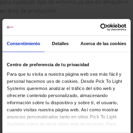
para cualquier tipo de entorno, ya sea en almacén o
en área de producción.
CARACTERÍSTICAS
Consentimiento
Detalles
Acerca de las cookies
Conducto sin tapa para facilitar y simplificar el proceso de
instalación y garantizar la movilidad de los módulos.
Fiabilidad y resistencia extraordinarias: más de 10.000.000 de
Centro de preferencia de tu privacidad
pulsaciones del botón de confirmación.
Para que tu visita a nuestra página web sea más fácil y
Conducto recto o con inclinación de 30º para mejorar la
personal hacemos uso de cookies. Desde Pick To Light
visibilidad y la accesibilidad.
Systems queremos analizar el tráfico del sitio web y
ofrecerte contenido personalizado, almacenando
Versatilidad. Se adapta a cualquier estructura, tanto plana como
tubular.
información sobre tu dispositivo y sobre tí, el usuario,
cuando visitas nuestra página web. Así como mostrar
anuncios personalizados tanto en sitios Pick To Light
ELEMENTOS
Systems como en otros sitios web de terceros. Para
cambiar tus preferencias o rechazar todas las cookies,