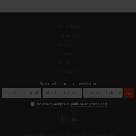
Pick to light
Soluciones
Productos
Servicios
Nuestros clientes
Contacto
Suscríbete a nuestra newsletter
He leído y acepto la
política de privacidad
© 2026 Pick to Light -
Aviso legal
-
Política de cookies