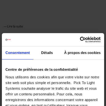
Lire la suite
Consentement
Détails
À propos des cookies
Centre de préférences de la confidentialité
24-07-2020
Nous utilisons des cookies afin que votre visite sur notre
Put To Wall : la solution
23-06-2020
parfaite pour 99 % des
site web soit plus simple et personnelle. Pick To Light
Une grande amélioration de
ecommerçants
Systems souhaite analyser le trafic du site web et vous
votre logistique avec un
offrir un contenu personnalisé. Pour cela, nous
Des clients mécontents de ne
investissement minimum
pas avoir reçu leurs
enregistrons des informations concernant votre appareil
Gain de temps et moins de
commandes ?
et vous-même, en tant qu’utilisateur, lorsque vous