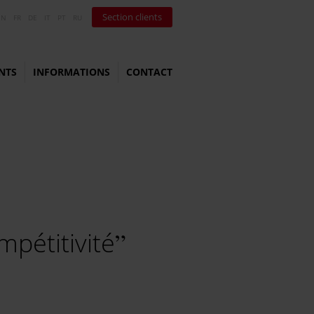
Section clients
EN
FR
DE
IT
PT
RU
NTS
INFORMATIONS
CONTACT
mpétitivité