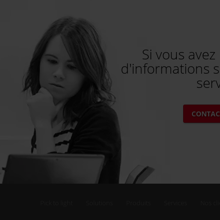
Si vous avez
d'informations s
ser
CONTAC
Pick to light
Solutions
Produits
Services
Nos cl