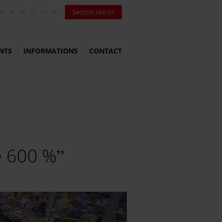
Section clients
EN
FR
DE
IT
PT
RU
NTS
INFORMATIONS
CONTACT
e 600 %