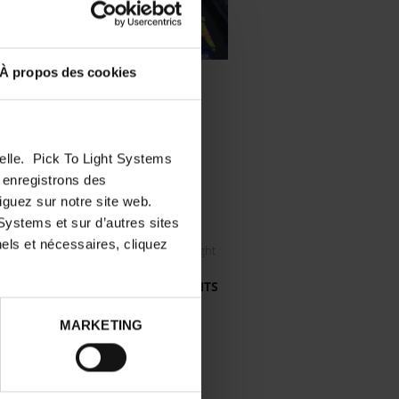
À propos des cookies
VIDÉOS
nelle. Pick To Light Systems
 pour
s enregistrons des
mmandes
iguez sur notre site web.
ervice.
Systems et sur d’autres sites
els et nécessaires, cliquez
Solutions Pick To Light
Pick to
tion de
TÉLÉCHARGEMENTS
 accueil
MARKETING
Batch Picking
e nos
on
 ou ERP)