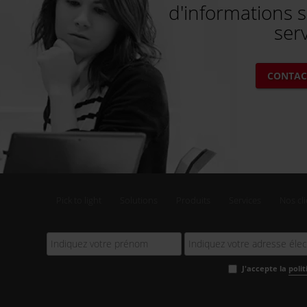
d'informations s
ser
CONTAC
Pick to light
Solutions
Produits
Services
Nos cl
J'accepte la
poli