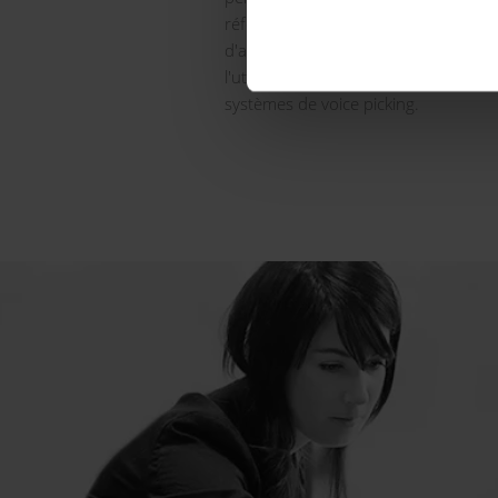
références avec des dispositifs
Pick 
d'augmenter la productivité jusqu'à 
l'utilisation de papier, de terminaux
systèmes de voice picking.