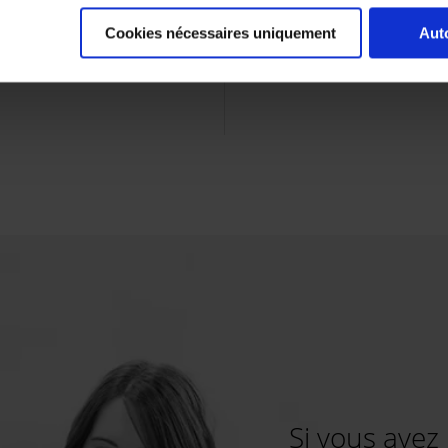
est simple et rapide.
To Light
, ce qui permet
Cookies nécessaires uniquement
Auto
600 %, en éliminant
 à radiofréquence ou de
Si vous avez