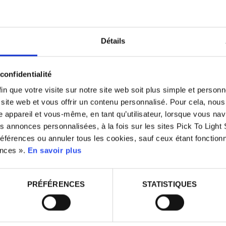
Détails
s
AVANTAGES
confidentialité
e précédente à la
in que votre visite sur notre site web soit plus simple et person
Nos solutions sont conçues
plusieurs unités de la même
u site web et vous offrir un contenu personnalisé. Pour cela, nou
préparer rapidement les co
es unités recueillies pendant
 appareil et vous-même, en tant qu’utilisateur, lorsque vous nav
et pour éviter les erreurs de s
 dans différentes commandes.
 annonces personnalisées, à la fois sur les sites Pick To Light 
éférences ou annuler tous les cookies, sauf ceux étant fonctionn
icking
), les opérateurs du
L'implantation des systèmes
ences ».
En savoir plus
 optimisé, ce qui permet un
Light
implique une augmenta
la productivité et un excellent
ieurs commandes incluent la
de la part des usagers.
ra recueilli en un seul
PRÉFÉRENCES
STATISTIQUES
 même parcours.
D'autre part, l'intégration d
ing soient efficaces et
systèmes avec la soluti
informatique de l'usager (SGA
uiper les emplacements des