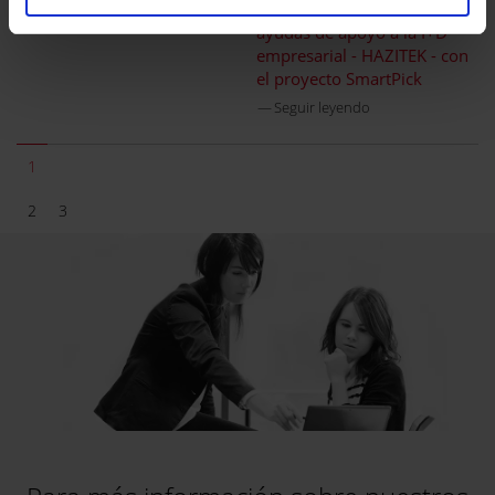
accede al programa de
ayudas de apoyo a la I+D
empresarial - HAZITEK - con
el proyecto SmartPick
Seguir leyendo
1
2
3
4
5
6
7
8
9