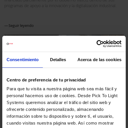
programas de apoyo a la innovación y la digitalización industrial.
Seguir leyendo
Consentimiento
Detalles
Acerca de las cookies
12-02-2025
18-03-2025
Centro de preferencia de tu privacidad
LOGIMAT 2025
PARTICIPACIÓN EN SITL
Para que tu visita a nuestra página web sea más fácil y
2025: Un comprosimo
Un año mas, PICK TO LIGHT
personal hacemos uso de cookies. Desde Pick To Light
continuo con la Innovación
SYSTEMS estara presente en la
Systems queremos analizar el tráfico del sitio web y
en Logística y Transporte
feria LOGIMAT.
ofrecerte contenido personalizado, almacenando
SITL (Salon International du
información sobre tu dispositivo y sobre tí, el usuario,
Seguir leyendo
Transport & de la Logistique) es
cuando visitas nuestra página web. Así como mostrar
uno de los eventos más